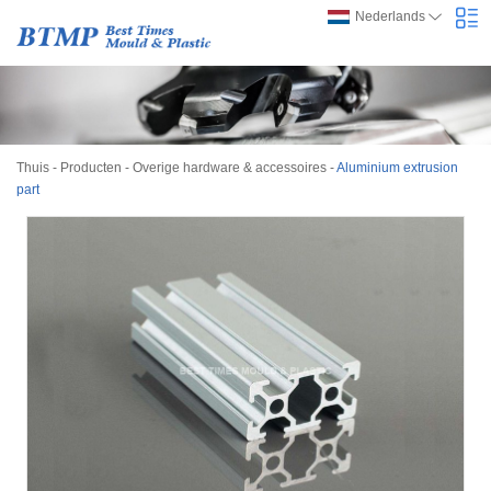
Nederlands
Thuis
-
Producten
-
Overige hardware & accessoires
-
Aluminium extrusion
part