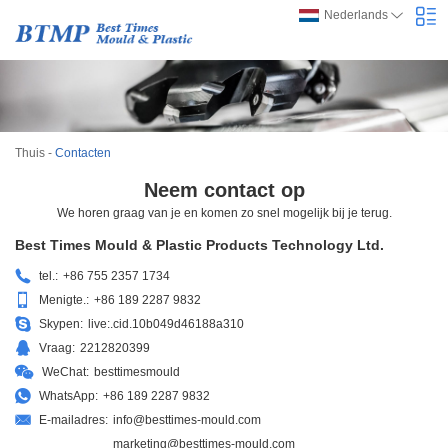
Nederlands
Thuis
-
Contacten
Neem contact op
We horen graag van je en komen zo snel mogelijk bij je terug.
Best Times Mould & Plastic Products Technology Ltd.
tel.:
+86 755 2357 1734
Menigte.:
+86 189 2287 9832
Skypen:
live:.cid.10b049d46188a310
Vraag:
2212820399
WeChat:
besttimesmould
WhatsApp:
+86 189 2287 9832
E-mailadres:
info@besttimes-mould.com
marketing@besttimes-mould.com