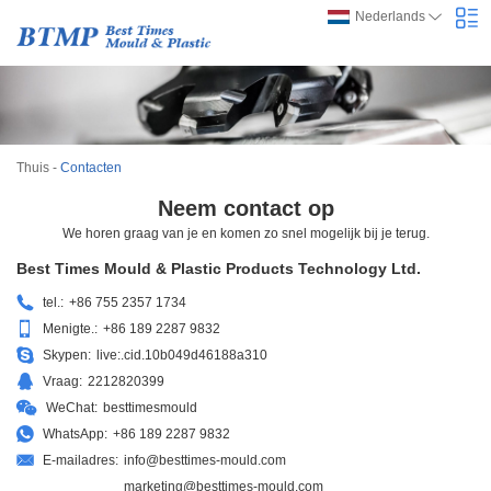
Nederlands
Thuis
-
Contacten
Neem contact op
We horen graag van je en komen zo snel mogelijk bij je terug.
Best Times Mould & Plastic Products Technology Ltd.
tel.:
+86 755 2357 1734
Menigte.:
+86 189 2287 9832
Skypen:
live:.cid.10b049d46188a310
Vraag:
2212820399
WeChat:
besttimesmould
WhatsApp:
+86 189 2287 9832
E-mailadres:
info@besttimes-mould.com
marketing@besttimes-mould.com