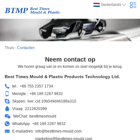
Nederlands
Thuis
-
Contacten
Neem contact op
We horen graag van je en komen zo snel mogelijk bij je terug.
Best Times Mould & Plastic Products Technology Ltd.
tel.:
+86 755 2357 1734
Menigte.:
+86 189 2287 9832
Skypen:
live:.cid.10b049d46188a310
Vraag:
2212820399
WeChat:
besttimesmould
WhatsApp:
+86 189 2287 9832
E-mailadres:
info@besttimes-mould.com
marketing@besttimes-mould.com