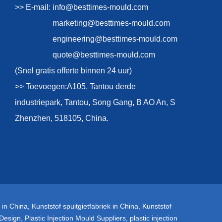
>> E-mail:
info@besttimes-mould.com
marketing@besttimes-mould.com
engineering@besttimes-mould.com
quote@besttimes-mould.com
(Snel gratis offerte binnen 24 uur)
>> Toevoegen:A105, Tantou derde
industriepark, Tantou, Song Gang, B AO An, S
Zhenzhen, 518105, China.
 in China
,
Kunststof spuitgietfabriek in China
,
Kunststof
 Design
,
Plastic Injection Mould Suppliers
,
plastic injection