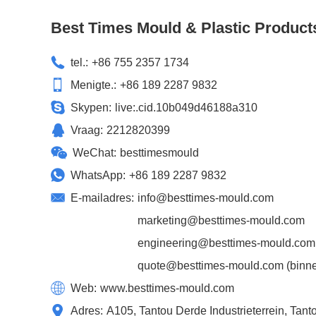
Best Times Mould & Plastic Product
tel.:
+86 755 2357 1734
Menigte.:
+86 189 2287 9832
Skypen:
live:.cid.10b049d46188a310
Vraag:
2212820399
WeChat:
besttimesmould
WhatsApp:
+86 189 2287 9832
E-mailadres:
info@besttimes-mould.com
marketing@besttimes-mould.com
engineering@besttimes-mould.com
quote@besttimes-mould.com
(binne
Web:
www.besttimes-mould.com
Adres:
A105, Tantou Derde Industrieterrein, Ta