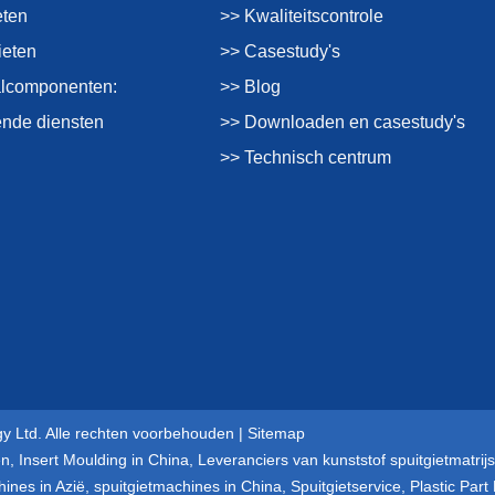
eten
>> Kwaliteitscontrole
ieten
>> Casestudy's
alcomponenten:
>> Blog
nde diensten
>> Downloaden en casestudy's
>> Technisch centrum
y Ltd. Alle rechten voorbehouden |
Sitemap
en
,
Insert Moulding in China
,
Leveranciers van kunststof spuitgietmatrijs
hines in Azië
,
spuitgietmachines in China
,
Spuitgietservice
,
Plastic Part