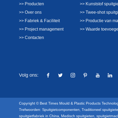
>> Producten
>> Kunststof spuitgi
>> Over ons
>> Twee-shot spuitg
>> Fabriek & Faciliteit
>> Productie van m
>> Project management
>> Waarde toevoege
>> Contacten
Volg ons:
Copyright © Best Times Mould & Plastic Products Technolog
Trefwoorden:
Spuitgietcomponenten
,
Traditioneel spuitgiet
spuitgietfabriek in China
,
Medisch spuitgieten
,
spuitgietmac