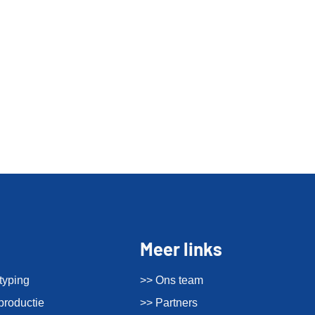
Meer links
typing
>> Ons team
productie
>> Partners