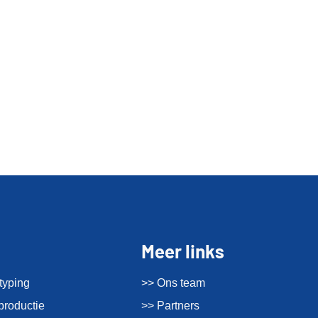
Meer links
typing
>> Ons team
productie
>> Partners