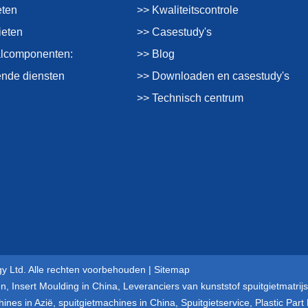
eten
>> Kwaliteitscontrole
ieten
>> Casestudy's
alcomponenten:
>> Blog
nde diensten
>> Downloaden en casestudy's
>> Technisch centrum
y Ltd. Alle rechten voorbehouden |
Sitemap
en
,
Insert Moulding in China
,
Leveranciers van kunststof spuitgietmatrijs
hines in Azië
,
spuitgietmachines in China
,
Spuitgietservice
,
Plastic Part