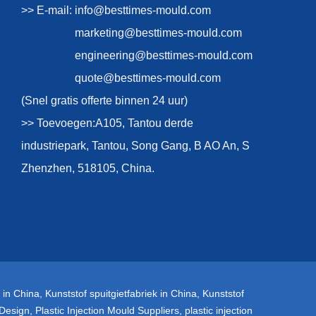
>> E-mail:
info@besttimes-mould.com
marketing@besttimes-mould.com
engineering@besttimes-mould.com
quote@besttimes-mould.com
(Snel gratis offerte binnen 24 uur)
>> Toevoegen:A105, Tantou derde
industriepark, Tantou, Song Gang, B AO An, S
Zhenzhen, 518105, China.
 in China
,
Kunststof spuitgietfabriek in China
,
Kunststof
 Design
,
Plastic Injection Mould Suppliers
,
plastic injection