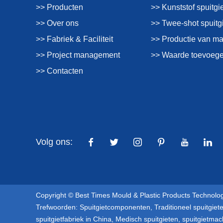
>> Producten
>> Kunststof spuitgi
>> Over ons
>> Twee-shot spuitg
>> Fabriek & Faciliteit
>> Productie van m
>> Project management
>> Waarde toevoege
>> Contacten
Volg ons:
Copyright © Best Times Mould & Plastic Products Technolog
Trefwoorden:
Spuitgietcomponenten
,
Traditioneel spuitgiet
spuitgietfabriek in China
,
Medisch spuitgieten
,
spuitgietmac