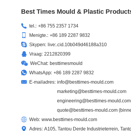
Best Times Mould & Plastic Product
tel.:
+86 755 2357 1734
Menigte.:
+86 189 2287 9832
Skypen:
live:.cid.10b049d46188a310
Vraag:
2212820399
WeChat:
besttimesmould
WhatsApp:
+86 189 2287 9832
E-mailadres:
info@besttimes-mould.com
marketing@besttimes-mould.com
engineering@besttimes-mould.com
quote@besttimes-mould.com
(binne
Web:
www.besttimes-mould.com
Adres:
A105, Tantou Derde Industrieterrein, Ta