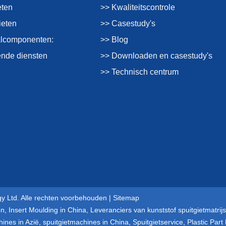
eten
>> Kwaliteitscontrole
ieten
>> Casestudy's
alcomponenten:
>> Blog
nde diensten
>> Downloaden en casestudy's
>> Technisch centrum
y Ltd. Alle rechten voorbehouden |
Sitemap
en
,
Insert Moulding in China
,
Leveranciers van kunststof spuitgietmatrijs
hines in Azië
,
spuitgietmachines in China
,
Spuitgietservice
,
Plastic Part