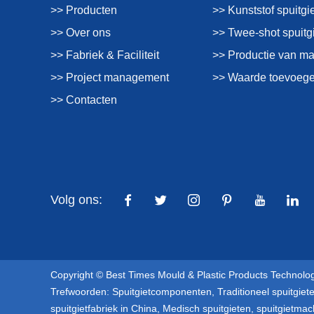
>> Producten
>> Kunststof spuitgi
>> Over ons
>> Twee-shot spuitg
>> Fabriek & Faciliteit
>> Productie van m
>> Project management
>> Waarde toevoege
>> Contacten
Volg ons:
Copyright © Best Times Mould & Plastic Products Technolog
Trefwoorden:
Spuitgietcomponenten
,
Traditioneel spuitgiet
spuitgietfabriek in China
,
Medisch spuitgieten
,
spuitgietmac