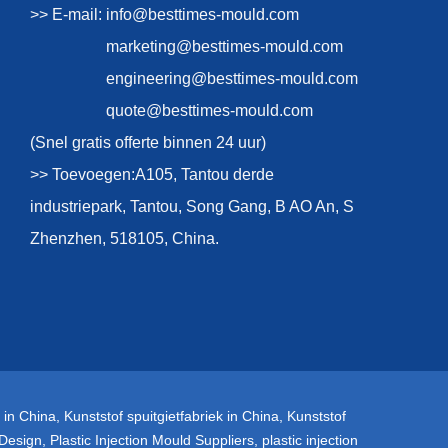
>> E-mail:
info@besttimes-mould.com
marketing@besttimes-mould.com
engineering@besttimes-mould.com
quote@besttimes-mould.com
(Snel gratis offerte binnen 24 uur)
>> Toevoegen:A105, Tantou derde
industriepark, Tantou, Song Gang, B AO An, S
Zhenzhen, 518105, China.
 in China
,
Kunststof spuitgietfabriek in China
,
Kunststof
 Design
,
Plastic Injection Mould Suppliers
,
plastic injection