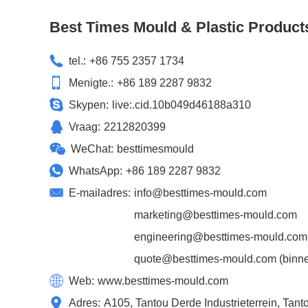
Best Times Mould & Plastic Product
tel.:
+86 755 2357 1734
Menigte.:
+86 189 2287 9832
Skypen:
live:.cid.10b049d46188a310
Vraag:
2212820399
WeChat:
besttimesmould
WhatsApp:
+86 189 2287 9832
E-mailadres:
info@besttimes-mould.com
marketing@besttimes-mould.com
engineering@besttimes-mould.com
quote@besttimes-mould.com
(binne
Web:
www.besttimes-mould.com
Adres:
A105, Tantou Derde Industrieterrein, Ta