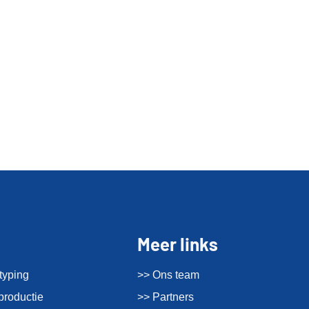
Meer links
typing
>> Ons team
productie
>> Partners