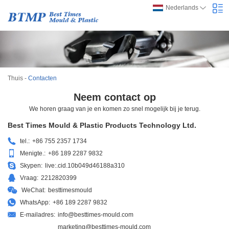
Nederlands
Thuis
-
Contacten
Neem contact op
We horen graag van je en komen zo snel mogelijk bij je terug.
Best Times Mould & Plastic Products Technology Ltd.
tel.:
+86 755 2357 1734
Menigte.:
+86 189 2287 9832
Skypen:
live:.cid.10b049d46188a310
Vraag:
2212820399
WeChat:
besttimesmould
WhatsApp:
+86 189 2287 9832
E-mailadres:
info@besttimes-mould.com
marketing@besttimes-mould.com