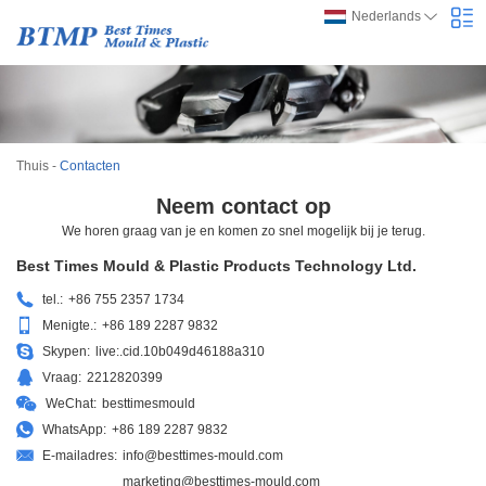
Nederlands
Thuis
-
Contacten
Neem contact op
We horen graag van je en komen zo snel mogelijk bij je terug.
Best Times Mould & Plastic Products Technology Ltd.
tel.:
+86 755 2357 1734
Menigte.:
+86 189 2287 9832
Skypen:
live:.cid.10b049d46188a310
Vraag:
2212820399
WeChat:
besttimesmould
WhatsApp:
+86 189 2287 9832
E-mailadres:
info@besttimes-mould.com
marketing@besttimes-mould.com