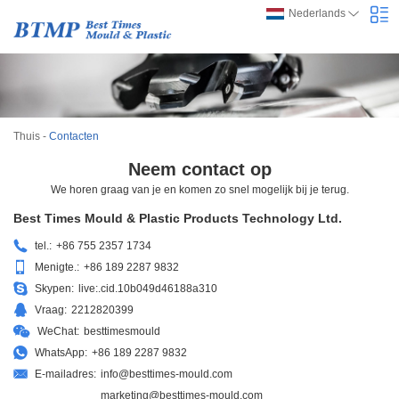
Nederlands
Thuis
-
Contacten
Neem contact op
We horen graag van je en komen zo snel mogelijk bij je terug.
Best Times Mould & Plastic Products Technology Ltd.
tel.:
+86 755 2357 1734
Menigte.:
+86 189 2287 9832
Skypen:
live:.cid.10b049d46188a310
Vraag:
2212820399
WeChat:
besttimesmould
WhatsApp:
+86 189 2287 9832
E-mailadres:
info@besttimes-mould.com
marketing@besttimes-mould.com