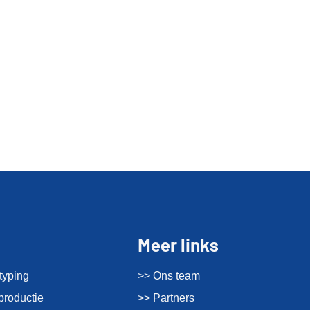
Meer links
typing
>> Ons team
productie
>> Partners