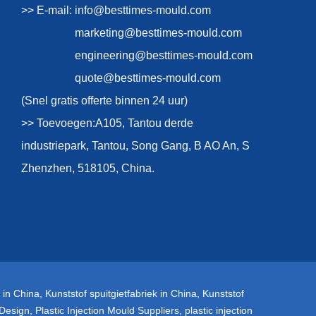
>> E-mail:
info@besttimes-mould.com
marketing@besttimes-mould.com
engineering@besttimes-mould.com
quote@besttimes-mould.com
(Snel gratis offerte binnen 24 uur)
>> Toevoegen:A105, Tantou derde
industriepark, Tantou, Song Gang, B AO An, S
Zhenzhen, 518105, China.
 in China
,
Kunststof spuitgietfabriek in China
,
Kunststof
 Design
,
Plastic Injection Mould Suppliers
,
plastic injection