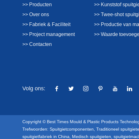
>> Producten
>> Kunststof spuitgi
>> Over ons
>> Twee-shot spuitg
>> Fabriek & Faciliteit
>> Productie van m
>> Project management
>> Waarde toevoege
>> Contacten
Volg ons:
Copyright © Best Times Mould & Plastic Products Technolog
Trefwoorden:
Spuitgietcomponenten
,
Traditioneel spuitgiet
spuitgietfabriek in China
,
Medisch spuitgieten
,
spuitgietmac