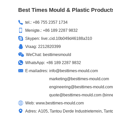
Best Times Mould & Plastic Product
tel.:
+86 755 2357 1734
Menigte.:
+86 189 2287 9832
Skypen:
live:.cid.10b049d46188a310
Vraag:
2212820399
WeChat:
besttimesmould
WhatsApp:
+86 189 2287 9832
E-mailadres:
info@besttimes-mould.com
marketing@besttimes-mould.com
engineering@besttimes-mould.com
quote@besttimes-mould.com
(binne
Web:
www.besttimes-mould.com
Adres:
A105, Tantou Derde Industrieterrein, Ta