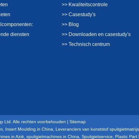
eten
>> Kwaliteitscontrole
ieten
>> Casestudy's
alcomponenten:
>> Blog
nde diensten
>> Downloaden en casestudy's
>> Technisch centrum
y Ltd. Alle rechten voorbehouden |
Sitemap
en
,
Insert Moulding in China
,
Leveranciers van kunststof spuitgietmatrijs
hines in Azië
,
spuitgietmachines in China
,
Spuitgietservice
,
Plastic Part