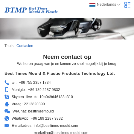
Nederlands
Thuis
-
Contacten
Neem contact op
We horen graag van je en komen zo snel mogelijk bij je terug.
Best Times Mould & Plastic Products Technology Ltd.
tel.:
+86 755 2357 1734
Menigte.:
+86 189 2287 9832
Skypen:
live:.cid.10b049d46188a310
Vraag:
2212820399
WeChat:
besttimesmould
WhatsApp:
+86 189 2287 9832
E-mailadres:
info@besttimes-mould.com
marketing@besttimes-mould.com